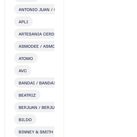
ANTONIO JUAN / MUÑECAS ANTONIO JUAN S.L.
APLI
ARTESANIA CERDA
ASMODEE / ASMODEE EDITIONS IB ERICA SLU
ATOMO
AVC
BANDAI / BANDAI ESPAÑA S.A.
BEATRIZ
BERJUAN / BERJUAN S.L.
BILDO
BINNEY & SMITH LTD.