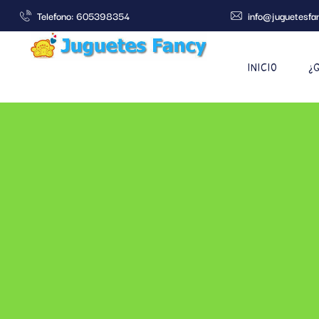
Telefono: 605398354
info@juguetesfa
INICIO
¿