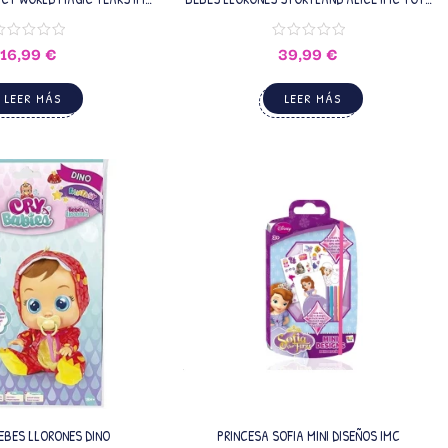
88993
81956
16,99
€
39,99
€
LEER MÁS
LEER MÁS
EBES LLORONES DINO
PRINCESA SOFIA MINI DISEÑOS IMC