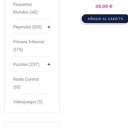
Pequeños
39,99
€
Mundos
48
AÑADIR AL CARRITO
+
Playmobil
153
Primera Infancia
176
+
Puzzles
237
Radio Control
18
Videojuegos
5