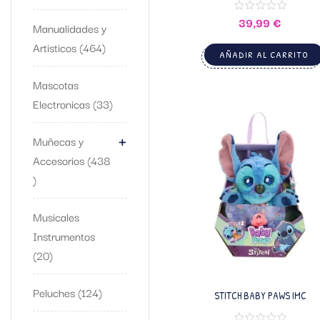
39,99
€
Manualidades y
Artisticos
464
AÑADIR AL CARRITO
Mascotas
Electronicas
33
+
Muñecas y
Accesorios
438
Musicales
Instrumentos
20
Peluches
124
STITCH BABY PAWS IMC