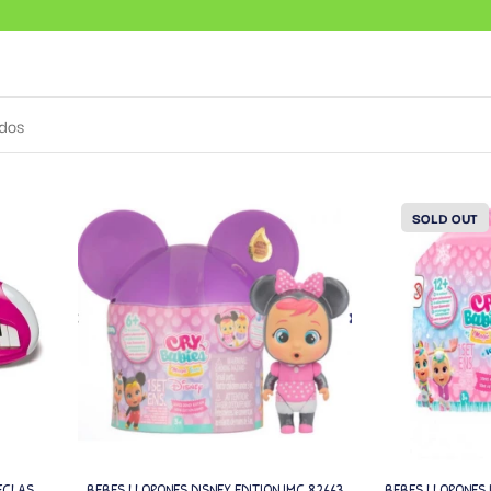
ados
SOLD OUT
ECLAS
BEBES LLORONES DISNEY EDITION IMC 82663
BEBES LLORONES 