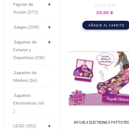
+
Figuras de
Accion
272
29,95
€
+
AÑADIR AL CARRITO
Juegos
299
+
Juguetes de
Exterior y
Deportivos
108
Juguetes de
Madera
64
Juguetes
Electronicos
48
+
RAYUELA ELECTRONICA PATITO FEO
LEGO
352