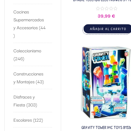
IMC
Cocinas
39,99
€
Supermercados
y Accesorios
44
AÑADIR AL CARRITO
Coleccionismo
246
Construcciones
y Montajes
43
Disfraces y
Fiesta
303
Escolares
122
GRAVITY TOWER IMC TOYS 8153