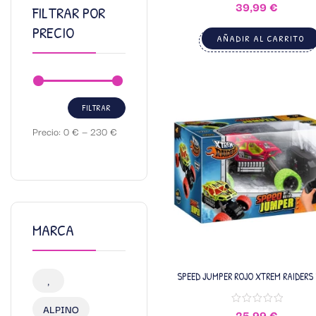
39,99
€
FILTRAR POR
PRECIO
AÑADIR AL CARRITO
FILTRAR
Precio:
0 €
—
230 €
MARCA
SPEED JUMPER ROJO XTREM RAIDERS
,
WRANDS
ALPINO
25,99
€