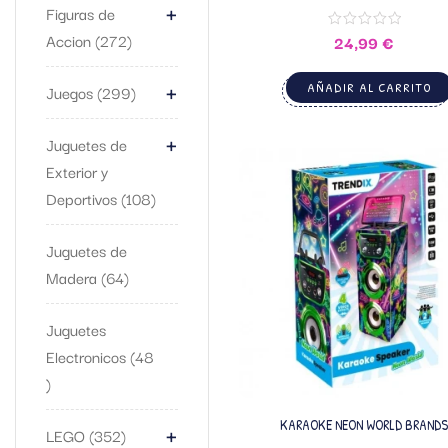
+
Figuras de
Accion
272
24,99
€
+
AÑADIR AL CARRITO
Juegos
299
+
Juguetes de
Exterior y
Deportivos
108
Juguetes de
Madera
64
Juguetes
Electronicos
48
+
KARAOKE NEON WORLD BRANDS
LEGO
352