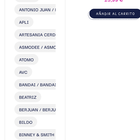
ANTONIO JUAN / MUÑECAS ANTONIO JUAN S.L.
AÑADIR AL CARRITO
APLI
ARTESANIA CERDA
ASMODEE / ASMODEE EDITIONS IB ERICA SLU
ATOMO
AVC
BANDAI / BANDAI ESPAÑA S.A.
BEATRIZ
BERJUAN / BERJUAN S.L.
BILDO
BINNEY & SMITH LTD.