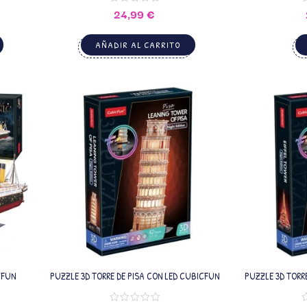
24,99
€
AÑADIR AL CARRITO
CFUN
PUZZLE 3D TORRE DE PISA CON LED CUBICFUN
PUZZLE 3D TORR