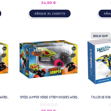
24,99
€
AÑADIR AL CARRITO
AÑAD
SOLD OUT
 WORD
SPEED JUMPER VERDE XTREM RAIDERS WORD
TALLER DE RO
WRANDS
25,99
€