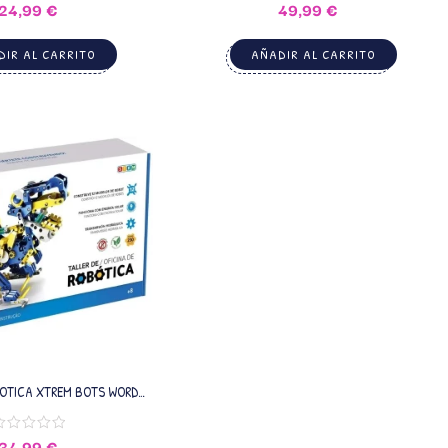
24,99
€
49,99
€
IR AL CARRITO
AÑADIR AL CARRITO
BOTICA XTREM BOTS WORD
BRANDS
34,99
€