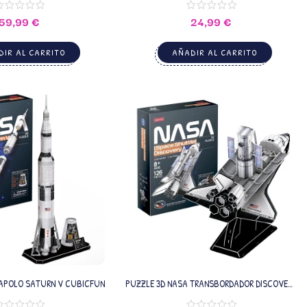
59,99
€
24,99
€
IR AL CARRITO
AÑADIR AL CARRITO
 APOLO SATURN V CUBICFUN
PUZZLE 3D NASA TRANSBORDADOR DISCOVERY
CUBICFUN