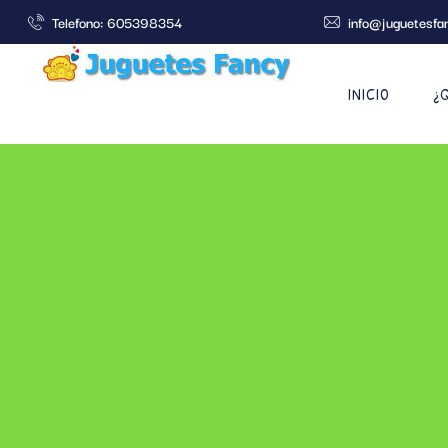
Telefono: 605398354
info@juguetesfa
INICIO
¿