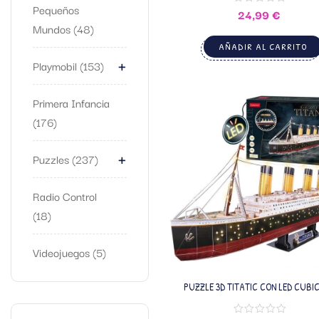
Pequeños
24,99
€
Mundos
48
AÑADIR AL CARRITO
+
Playmobil
153
Primera Infancia
176
+
Puzzles
237
Radio Control
18
Videojuegos
5
PUZZLE 3D TITATIC CON LED CUBI