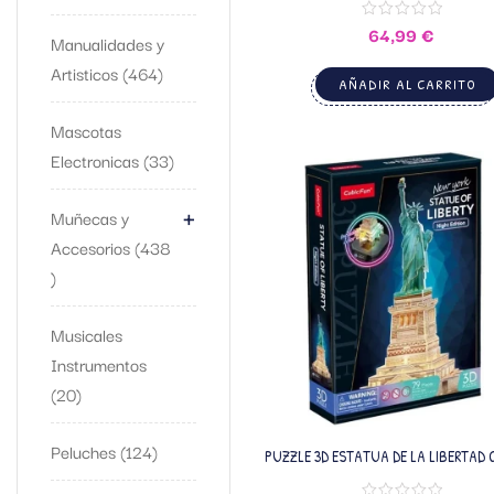
64,99
€
Manualidades y
Artisticos
464
AÑADIR AL CARRITO
Mascotas
Electronicas
33
+
Muñecas y
Accesorios
438
Musicales
Instrumentos
20
Peluches
124
PUZZLE 3D ESTATUA DE LA LIBERTAD 
CUBICFUN