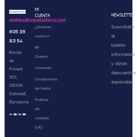
MI
NEWSLETTER
CUENTA
pedidos@juguetesfancy.com
Suscríbete
¿Quienes
605 39
al
somos?
83 54
boletín
Mi
Ronda
informativo
Cuenta
de
y obtén
Contacto
Ponent,
descuentos
183,
Condiciones
especiales
08206
de Venta
Sabadell,
Política
Barcelona
de
cookies
(UE)