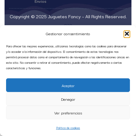
Envios
Copyright © 2025 Juguetes Fancy – All Rights Reserved.
SIS
Gestionar consentimiento
Para ofrecer las mejores experiencias, utilizamos tecnologías como las cookies para almacenar
y/o acceder a la información del dispositivo. El consentimiento de estas tecnologías nos
permitirá procesar datos como el comportamiento de navegación o las identificaciones únicas en
este sitio. No consentir o retirar el consentimiento, puede afectar negativamente a ciertas
características y funciones.
Aceptar
Denegar
Ver preferencias
Política de cookies