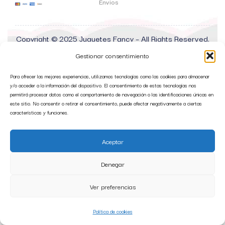
Envios
Copyright © 2025 Juguetes Fancy – All Rights Reserved.
SIS Sistemas Informáticos Sorianos
Gestionar consentimiento
Para ofrecer las mejores experiencias, utilizamos tecnologías como las cookies para almacenar
y/o acceder a la información del dispositivo. El consentimiento de estas tecnologías nos
permitirá procesar datos como el comportamiento de navegación o las identificaciones únicas en
este sitio. No consentir o retirar el consentimiento, puede afectar negativamente a ciertas
características y funciones.
Aceptar
Denegar
Ver preferencias
Política de cookies