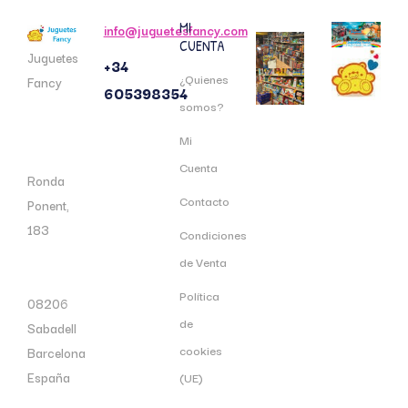
MI
info@juguetesfancy.com
CUENTA
Juguetes
+34
¿Quienes
Fancy
605398354
somos?
Mi
Cuenta
Ronda
Contacto
Ponent,
183
Condiciones
de Venta
Política
08206
de
Sabadell
cookies
Barcelona
España
(UE)