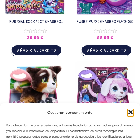
FUR REAL ROCKALOTS HASBRO
FURBY PURPLE HASBRO F67431050
F3507
 MUÑECAS D
29,99
€
68,95
€
AÑADIR AL CARRITO
AÑADIR AL CARRITO
I ESPAÑA
A.
Gestionar consentimiento
.
Para ofrecer las mejores experiencias, utilizamos tecnologías como las cookies para almacenar
FURREAL WALKALOTS PERRO
GLAMALOTS FURREAL HASBRO F1544
y/o acceder a la información del dispositivo. El consentimiento de estas tecnologías nos
MARRON JUST PLAY
permitirá procesar datos como el comportamiento de navegación o las identificaciones únicas