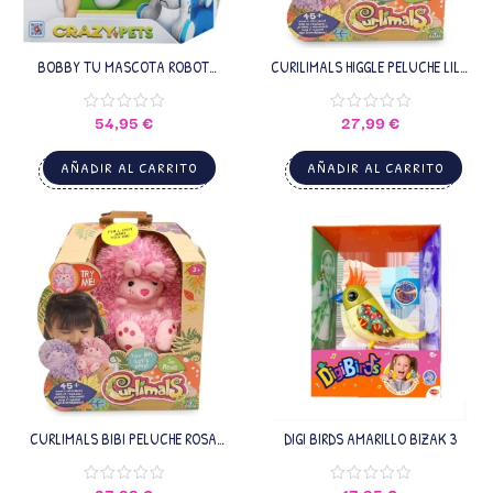
BOBBY TU MASCOTA ROBOT
CURILIMALS HIGGLE PELUCHE LILA
INTERACTIVA WORLD BRANDS
FAMOSA
54,95
€
27,99
€
AÑADIR AL CARRITO
AÑADIR AL CARRITO
CURLIMALS BIBI PELUCHE ROSA
DIGI BIRDS AMARILLO BIZAK 3
FAMOSA