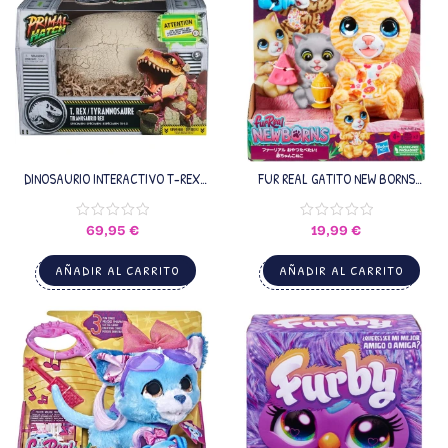
DINOSAURIO INTERACTIVO T-REX
FUR REAL GATITO NEW BORNS
JURASSIC WORLD SPIN MASTER
HASBRO F6797
69,95
€
19,99
€
AÑADIR AL CARRITO
AÑADIR AL CARRITO