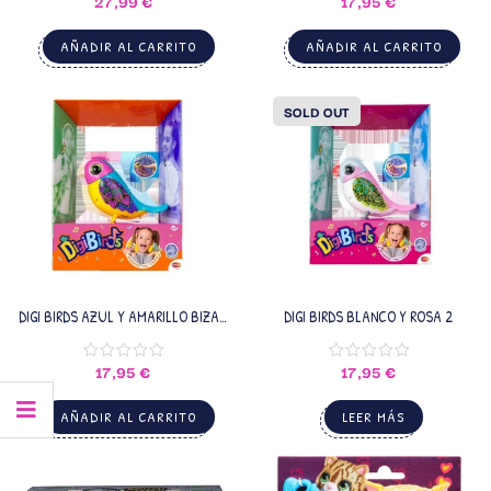
27,99
€
17,95
€
AÑADIR AL CARRITO
AÑADIR AL CARRITO
SOLD OUT
DIGI BIRDS AZUL Y AMARILLO BIZAK
DIGI BIRDS BLANCO Y ROSA 2
4
17,95
€
17,95
€
AÑADIR AL CARRITO
LEER MÁS