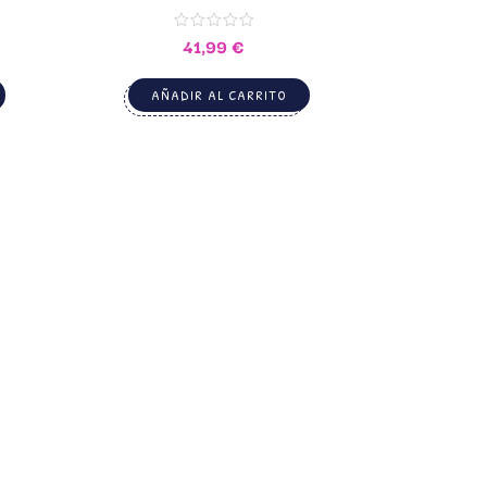
70642
41,99
€
AÑADIR AL CARRITO