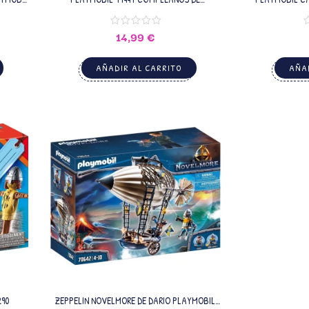
CABALLERO MEDIEVAL
PLAYMOBI
14,99
€
AÑADIR AL CARRITO
AÑAD
90
ZEPPELIN NOVELMORE DE DARIO PLAYMOBIL