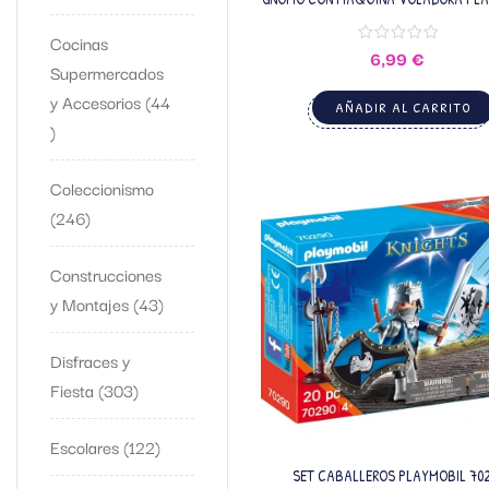
9342
Cocinas
6,99
€
Supermercados
y Accesorios
44
AÑADIR AL CARRITO
Coleccionismo
246
Construcciones
y Montajes
43
Disfraces y
Fiesta
303
Escolares
122
SET CABALLEROS PLAYMOBIL 702