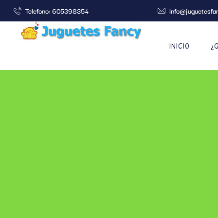
Telefono: 605398354
info@juguetesfa
INICIO
¿