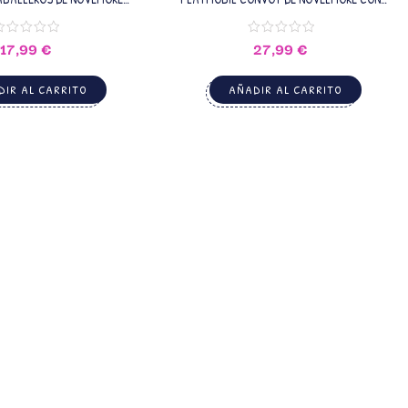
L NOVELMORE 71487
BANDIDO PLAYMOBIL NOVELMORE 71484
17,99
€
27,99
€
IR AL CARRITO
AÑADIR AL CARRITO