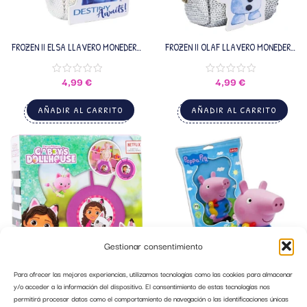
FROZEN II ELSA LLAVERO MONEDERO
FROZEN II OLAF LLAVERO MONEDERO
HI-561454
HI-561454
4,99
€
4,99
€
AÑADIR AL CARRITO
AÑADIR AL CARRITO
Gestionar consentimiento
Para ofrecer las mejores experiencias, utilizamos tecnologías como las cookies para almacenar
GABBYS HOPPER VALUVIC
GEORGE PEPPA PIG SPLASH
y/o acceder a la información del dispositivo. El consentimiento de estas tecnologías nos
VALUVIC
permitirá procesar datos como el comportamiento de navegación o las identificaciones únicas