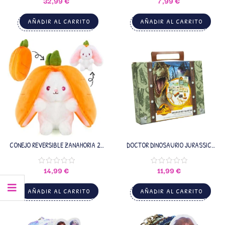
32,99
€
7,99
€
AÑADIR AL CARRITO
AÑADIR AL CARRITO
CONEJO REVERSIBLE ZANAHORIA 25
DOCTOR DINOSAURIO JURASSIC
CM
WORLD
14,99
€
11,99
€
AÑADIR AL CARRITO
AÑADIR AL CARRITO