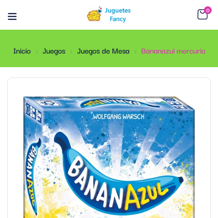
0
Inicio
Juegos
Juegos de Mesa
Bananazul mercurio