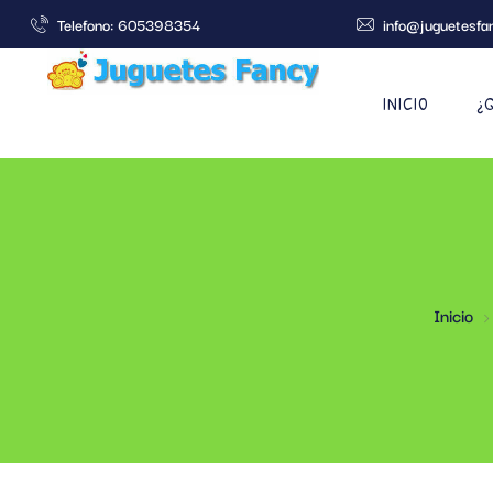
Telefono: 605398354
info@juguetesfa
INICIO
¿
Inicio