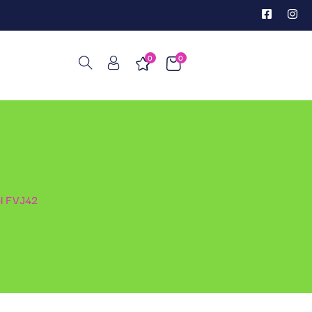
0
0
el FVJ42