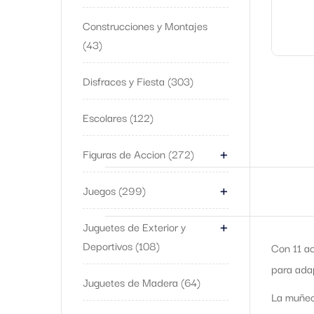
Construcciones y Montajes
43
Disfraces y Fiesta
303
Escolares
122
+
Figuras de Accion
272
+
Juegos
299
+
Juguetes de Exterior y
Deportivos
108
Con 11 ac
para adapt
Juguetes de Madera
64
La muñeca