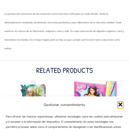
La producción artesanal de las muñecas Llorens las hace refinadas en cada detalle. Belleza
delicadamente resaltada, sombreado, hermosas pestañas y ojos. Materiales de la más alta calidad. Cada
muñeca, en manos de su fabricante, adquiere color y vida. Su ropa está hecha de algodón orgánico, lana y
materiales reciclados. Es el mejor regalo para su hijo, ya que cumple una función tanto educativa como
lúdica.
RELATED PRODUCTS
Gestionar consentimiento
Para ofrecer las mejores experiencias, utilizamos tecnologías como las cookies para almacenar
y/o acceder a la información del dispositivo. El consentimiento de estas tecnologías nos
permitirá procesar datos como el comportamiento de navegación o las identificaciones únicas