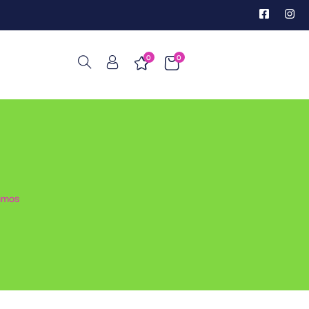
0
0
amos