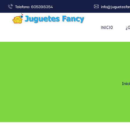
Telefono: 605398354
info@juguetesfa
INICIO
¿
Inic