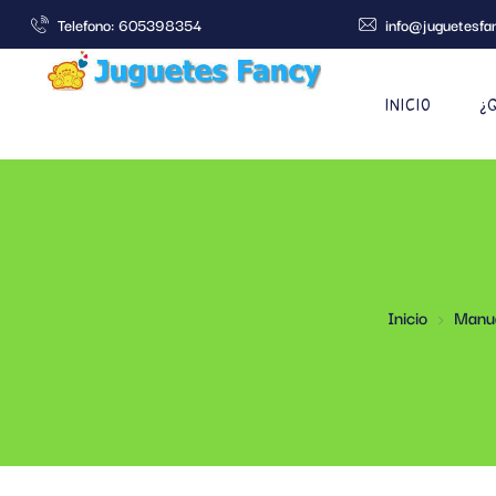
Telefono: 605398354
info@juguetesfa
INICIO
¿
Inicio
Manua