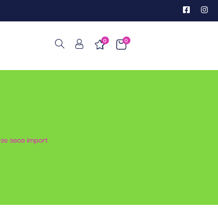
0
0
 se seca import