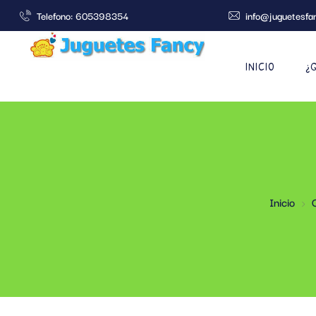
Telefono: 605398354
info@juguetesfa
INICIO
¿
Inicio