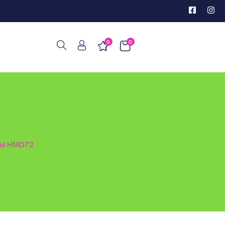
0
0
tel HMD72