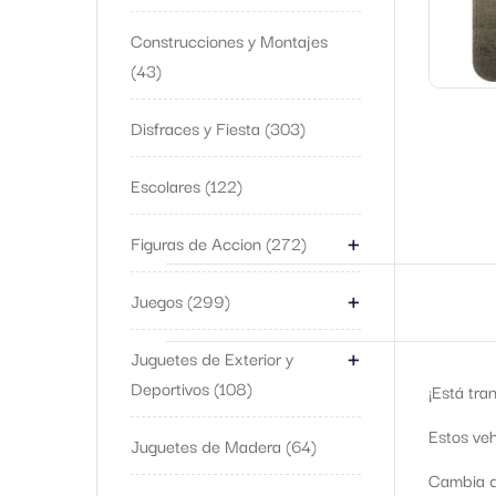
Construcciones y Montajes
43
Disfraces y Fiesta
303
Escolares
122
+
Figuras de Accion
272
+
Juegos
299
+
Juguetes de Exterior y
Deportivos
108
¡Está tra
Estos ve
Juguetes de Madera
64
Cambia de