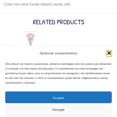
Color me mine funda tablets verde cife
RELATED PRODUCTS
Gestionar consentimiento
Para ofrecer las mejores experiencias, utilizamos tecnologías como las cookies para almacenar
y/o acceder a la información del dispositivo. El consentimiento de estas tecnologías nos
permitirá procesar datos como el comportamiento de navegación o las identificaciones únicas
en este sitio. No consentir o retirar el consentimiento, puede afectar negativamente a ciertas
características y funciones.
BOLIGRAFO TOP MODEL ROSA ROSA
COLOR ME MINE FUNDA TABLETS
AZUL CIFE
Aceptar
3,95
€
10,00
€
Denegar
AÑADIR AL CARRITO
AÑADIR AL CARRITO