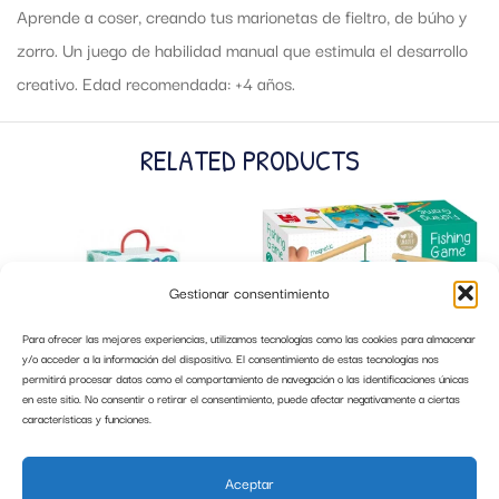
Aprende a coser, creando tus marionetas de fieltro, de búho y
zorro. Un juego de habilidad manual que estimula el desarrollo
creativo. Edad recomendada: +4 años.
RELATED PRODUCTS
Gestionar consentimiento
Para ofrecer las mejores experiencias, utilizamos tecnologías como las cookies para almacenar
y/o acceder a la información del dispositivo. El consentimiento de estas tecnologías nos
permitirá procesar datos como el comportamiento de navegación o las identificaciones únicas
en este sitio. No consentir o retirar el consentimiento, puede afectar negativamente a ciertas
características y funciones.
CREA MARIONETA BUHO ZORRO
JUEGO DE LA PESCA GOULA
GOULA
Aceptar
10,00
€
19,95
€