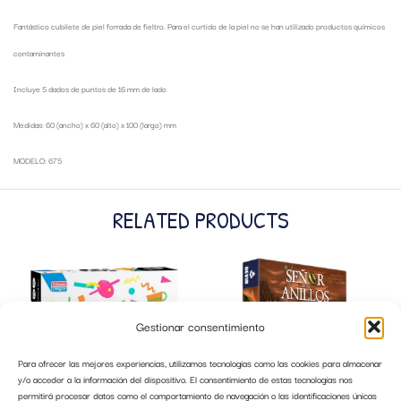
Fantástico cubilete de piel forrada de fieltro. Para el curtido de la piel no se han utilizado productos químicos
contaminantes
Incluye 5 dados de puntos de 16 mm de lado
Medidas: 60 (ancho) x 60 (alto) x 100 (largo) mm
MODELO: 675
RELATED PRODUCTS
Gestionar consentimiento
Para ofrecer las mejores experiencias, utilizamos tecnologías como las cookies para almacenar
y/o acceder a la información del dispositivo. El consentimiento de estas tecnologías nos
permitirá procesar datos como el comportamiento de navegación o las identificaciones únicas