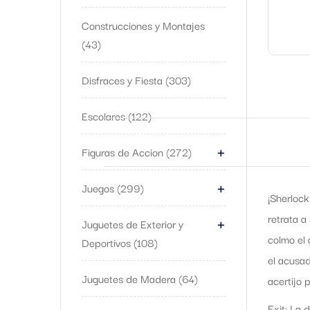
Construcciones y Montajes
43
Disfraces y Fiesta
303
Escolares
122
+
Figuras de Accion
272
+
Juegos
299
¡Sherlock
+
retrata a
Juguetes de Exterior y
colmo el 
Deportivos
108
el acusad
Juguetes de Madera
64
acertijo 
Exit: La