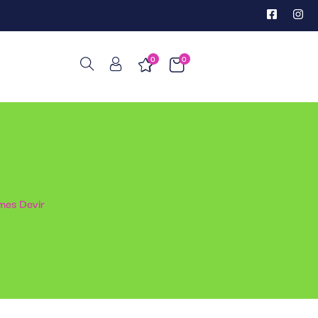
0
0
lmes Devir