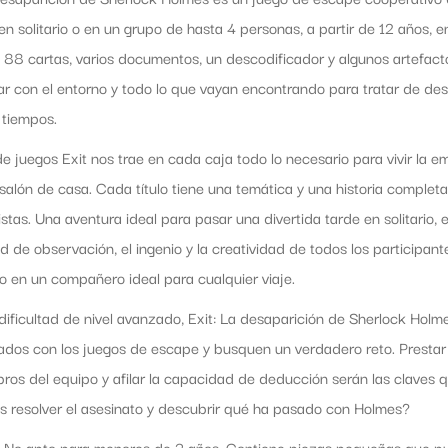
 en solitario o en un grupo de hasta 4 personas, a partir de 12 años,
 88 cartas, varios documentos, un descodificador y algunos artefact
ar con el entorno y todo lo que vayan encontrando para tratar de d
 tiempos.
e juegos Exit nos trae en cada caja todo lo necesario para vivir la
salón de casa. Cada título tiene una temática y una historia complet
stas. Una aventura ideal para pasar una divertida tarde en solitario,
 de observación, el ingenio y la creatividad de todos los participant
o en un compañero ideal para cualquier viaje.
ificultad de nivel avanzado, Exit: La desaparición de Sherlock Holmes
zados con los juegos de escape y busquen un verdadero reto. Prestar 
ros del equipo y afilar la capacidad de deducción serán las claves q
s resolver el asesinato y descubrir qué ha pasado con Holmes?
 No apto para menores de 3 años. Contiene piezas pequeñas que pued