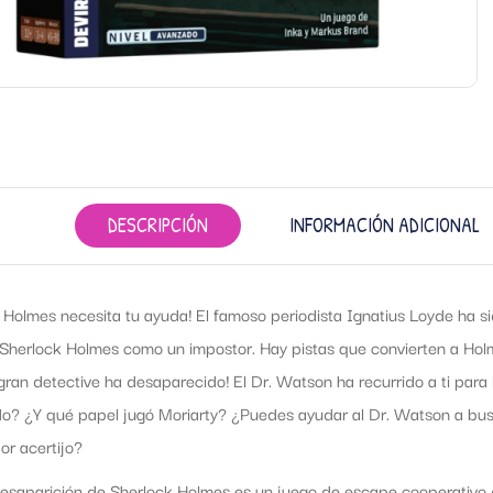
DESCRIPCIÓN
INFORMACIÓN ADICIONAL
 Holmes necesita tu ayuda! El famoso periodista Ignatius Loyde ha s
 Sherlock Holmes como un impostor. Hay pistas que convierten a Holm
gran detective ha desaparecido! El Dr. Watson ha recurrido a ti para 
o? ¿Y qué papel jugó Moriarty? ¿Puedes ayudar al Dr. Watson a buscar
por acertijo?
 desaparición de Sherlock Holmes es un juego de escape cooperativo