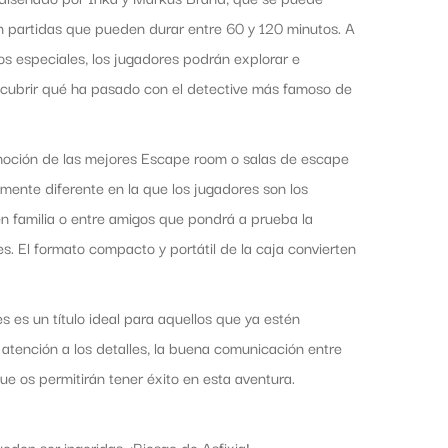
 en partidas que pueden durar entre 60 y 120 minutos. A
os especiales, los jugadores podrán explorar e
escubrir qué ha pasado con el detective más famoso de
 emoción de las mejores Escape room o salas de escape
amente diferente en la que los jugadores son los
 en familia o entre amigos que pondrá a prueba la
es. El formato compacto y portátil de la caja convierten
 es un título ideal para aquellos que ya estén
atención a los detalles, la buena comunicación entre
ue os permitirán tener éxito en esta aventura.
en ser ingeridas. ¡Riesgo de Asfixia!