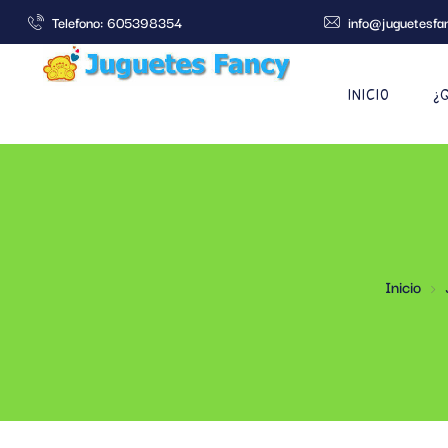
Telefono: 605398354
info@juguetesfa
INICIO
¿
Inicio