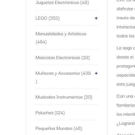
Juguetes Electronicos
48
disfrutar
+
través de
LEGO
352
interactu
Manualidades y Artisticos
todos los
464
La saga d
desde el 
Mascotas Electronicas
33
protagoni
+
Muñecas y Accesorios
438
capacidad
este jueg
Con una d
Musicales Instrumentos
20
familiari
Peluches
124
los miemb
¿Lograréi
Pequeños Mundos
48
Atención: