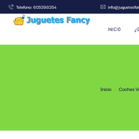
Telefono: 605398354
info@juguetesfa
INICIO
¿
Inicio
Coches Ve