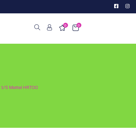
0
0
 1/5 Mattel HRT00