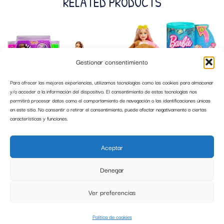
RELATED PRODUCTS
Gestionar consentimiento
Para ofrecer las mejores experiencias, utilizamos tecnologías como las cookies para almacenar
y/o acceder a la información del dispositivo. El consentimiento de estas tecnologías nos
permitirá procesar datos como el comportamiento de navegación o las identificaciones únicas
en este sitio. No consentir o retirar el consentimiento, puede afectar negativamente a ciertas
características y funciones.
BARBIE EXTRA 9 VESTIDO ARCOIRS
BARBIE CUTIE REVEAL JUNGLA MONO
MATTEL GYJ78
MATTEL HKR01
Aceptar
29,99
€
34,99
€
Denegar
AÑADIR AL CARRITO
AÑADIR AL CARRITO
Ver preferencias
0
Política de cookies
HOME
SEARCH
CART
MY ACCOUNT