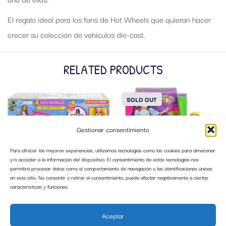
El regalo ideal para los fans de Hot Wheels que quieran hacer
crecer su colección de vehículos die-cast.
RELATED PRODUCTS
SOLD OUT
Gestionar consentimiento
Para ofrecer las mejores experiencias, utilizamos tecnologías como las cookies para almacenar
y/o acceder a la información del dispositivo. El consentimiento de estas tecnologías nos
permitirá procesar datos como el comportamiento de navegación o las identificaciones únicas
en este sitio. No consentir o retirar el consentimiento, puede afectar negativamente a ciertas
características y funciones.
BABIE 65 ANIVERSARIO MUÑECA CON
BARBIE EXTRA 2 GVR05 MATTEL
APARTAMENTO MATTEL HRJ77
Aceptar
56,95
€
29,95
€