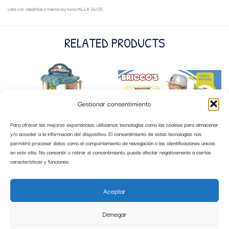
Lata con zapatillas y manta soy luna tALLA 34/35
RELATED PRODUCTS
Gestionar consentimiento
Para ofrecer las mejores experiencias, utilizamos tecnologías como las cookies para almacenar
y/o acceder a la información del dispositivo. El consentimiento de estas tecnologías nos
permitirá procesar datos como el comportamiento de navegación o las identificaciones únicas
en este sitio. No consentir o retirar el consentimiento, puede afectar negativamente a ciertas
características y funciones.
BOLSO COCINA PLEGABLE IMPORT
BRICO’S BANCO DE HERRAMIENTAS
C/CASCO CHICOS
Aceptar
13,99
€
27,99
€
Denegar
AÑADIR AL CARRITO
AÑADIR AL CARRITO