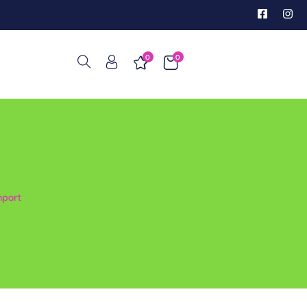
0
0
mport