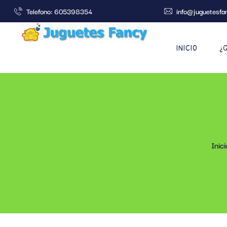
Telefono: 605398354
info@juguetesfa
INICIO
¿
Inici