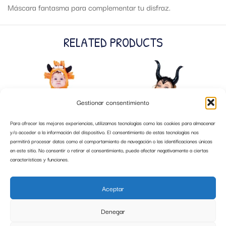
Máscara fantasma para complementar tu disfraz.
RELATED PRODUCTS
Gestionar consentimiento
Para ofrecer las mejores experiencias, utilizamos tecnologías como las cookies para almacenar
y/o acceder a la información del dispositivo. El consentimiento de estas tecnologías nos
permitirá procesar datos como el comportamiento de navegación o las identificaciones únicas
en este sitio. No consentir o retirar el consentimiento, puede afectar negativamente a ciertas
características y funciones.
DISFRAZ MON-TUO NARANJA TALLA I
DIADEMA MALVADA NEGRA RUBIES
DE 6 A 12 MESES RUBIES
Aceptar
19,99
€
3,99
€
Denegar
AÑADIR AL CARRITO
AÑADIR AL CARRITO