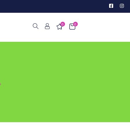
0
0
A