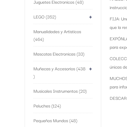
Juguetes Electronicos
48
instrucci
+
LEGO
352
FIJA: Una
que la re
Manualidades y Artisticos
EXPÓNLATE
464
para expo
Mascotas Electronicas
33
COLECCIO
+
únicas de
Muñecas y Accesorios
438
MUCHOS M
para info
Musicales Instrumentos
20
DESCARGO
Peluches
124
Pequeños Mundos
48