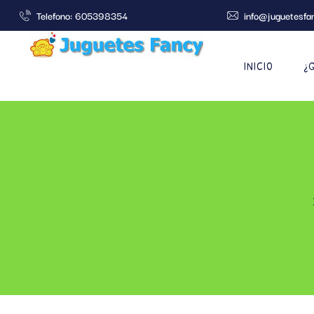
Telefono: 605398354
info@juguetesfa
INICIO
¿