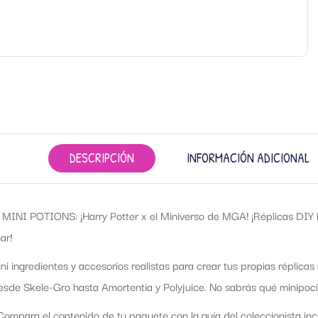
DESCRIPCIÓN
INFORMACIÓN ADICIONAL
INI POTIONS: ¡Harry Potter x el Miniverso de MGA! ¡Réplicas DIY Ma
ar!
i ingredientes y accesorios realistas para crear tus propias réplicas 
esde Skele-Gro hasta Amortentia y Polyjuice. No sabrás qué minipoció
mpara el contenido de tu paquete con la guía del coleccionista incl