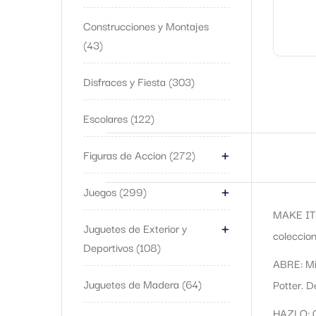
Construcciones y Montajes
43
Disfraces y Fiesta
303
Escolares
122
+
Figuras de Accion
272
+
Juegos
299
MAKE IT M
+
Juguetes de Exterior y
coleccion
Deportivos
108
ABRE: Min
Juguetes de Madera
64
Potter. D
HAZLO: Co