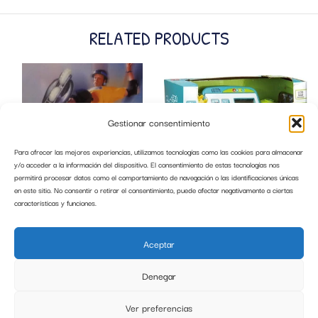
RELATED PRODUCTS
Gestionar consentimiento
Para ofrecer las mejores experiencias, utilizamos tecnologías como las cookies para almacenar
y/o acceder a la información del dispositivo. El consentimiento de estas tecnologías nos
permitirá procesar datos como el comportamiento de navegación o las identificaciones únicas
en este sitio. No consentir o retirar el consentimiento, puede afectar negativamente a ciertas
características y funciones.
PATINES EN LINEA COLOR AZUL
CAJA REGISTRADORA ELECTRONICA
ACTION IN LINE SKATE TALLA 34-37
Aceptar
IMPORT
34,99
€
29,99
€
Denegar
AÑADIR AL CARRITO
AÑADIR AL CARRITO
Ver preferencias