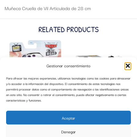
Muñeca Cruella de Vil Articulada de 28 cm
RELATED PRODUCTS
Gestionar consentimiento
Para ofrecer las mejores experiencias, utilizamos tecnologías como las cookies para almacenar
y/o acceder a la información del dispositivo. El consentimiento de estas tecnologías nos
permitirá procesar datos como el comportamiento de navegación o las identificaciones únicas
en este sitio. No consentir o retirar el consentimiento, puede afectar negativamente a ciertas
características y funciones.
CARS DISNEY MAE PILLAR-DUREV
FUNKO POP CRUELLA DE VIL 1083
COCHE HKY50 MATTEL
Aceptar
9,99
€
14,99
€
Denegar
AÑADIR AL CARRITO
AÑADIR AL CARRITO