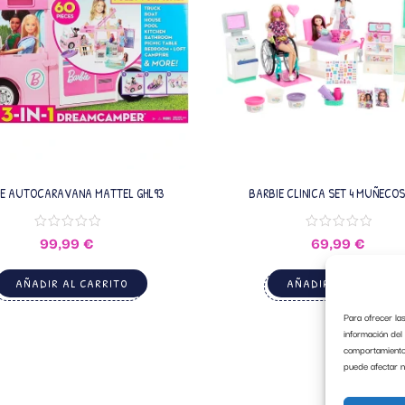
IE AUTOCARAVANA MATTEL GHL93
BARBIE CLINICA SET 4 MUÑECO
ACCESORIOS MATTEL HKB0
99,99
€
69,99
€
AÑADIR AL CARRITO
AÑADIR AL CARRITO
Para ofrecer la
información del
comportamiento d
puede afectar n