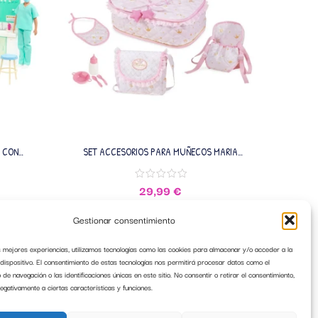
S CON
SET ACCESORIOS PARA MUÑECOS MARIA
BARBIE F
2
DECUEVAS
29,99
€
Gestionar consentimiento
AÑADIR AL CARRITO
s mejores experiencias, utilizamos tecnologías como las cookies para almacenar y/o acceder a la
 dispositivo. El consentimiento de estas tecnologías nos permitirá procesar datos como el
e navegación o las identificaciones únicas en este sitio. No consentir o retirar el consentimiento,
egativamente a ciertas características y funciones.