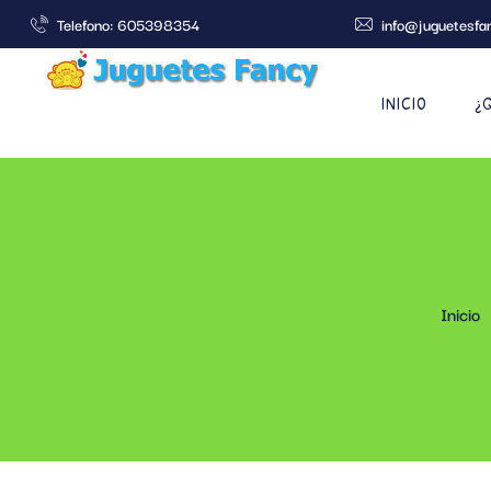
Telefono: 605398354
info@juguetesfa
INICIO
¿
Inicio