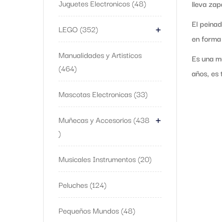
Juguetes Electronicos
48
lleva za
+
El peinad
LEGO
352
en forma 
Manualidades y Artisticos
Es una m
464
años, es
Mascotas Electronicas
33
+
Muñecas y Accesorios
438
Musicales Instrumentos
20
Peluches
124
Pequeños Mundos
48