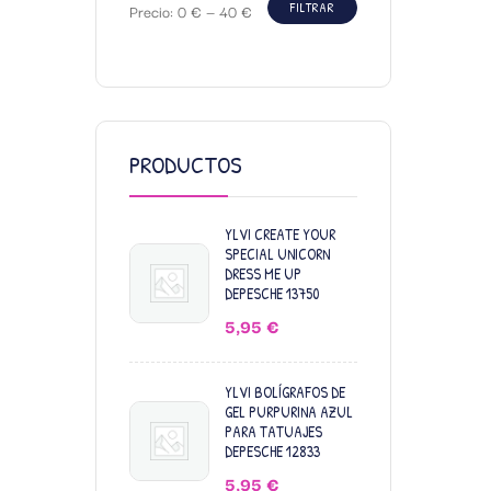
FILTRAR
Precio:
0 €
—
40 €
PRODUCTOS
YLVI CREATE YOUR
SPECIAL UNICORN
DRESS ME UP
DEPESCHE 13750
5,95
€
YLVI BOLÍGRAFOS DE
GEL PURPURINA AZUL
PARA TATUAJES
DEPESCHE 12833
5,95
€