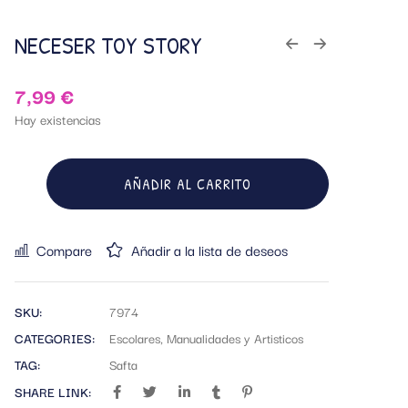
NECESER TOY STORY
7,99
€
Hay existencias
AÑADIR AL CARRITO
Compare
Añadir a la lista de deseos
SKU:
7974
CATEGORIES:
Escolares
,
Manualidades y Artisticos
TAG:
Safta
SHARE LINK: