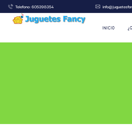
Telefono: 605398354
info@juguetesfa
INICIO
¿