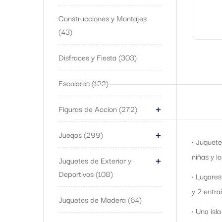
Construcciones y Montajes
43
Disfraces y Fiesta
303
Escolares
122
+
Figuras de Accion
272
+
Juegos
299
• Juguete
+
niñas y l
Juguetes de Exterior y
Deportivos
108
• Lugares
y 2 entra
Juguetes de Madera
64
• Una isl