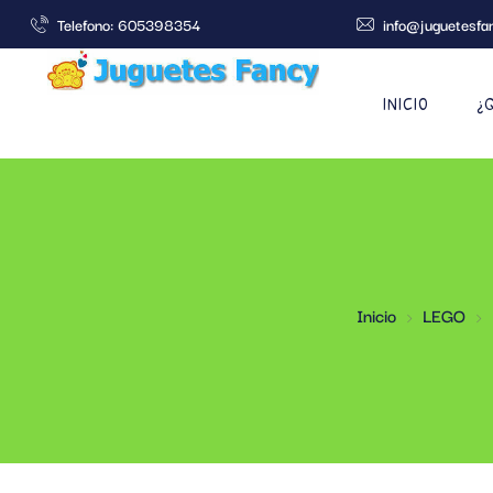
Telefono: 605398354
info@juguetesfa
INICIO
¿
Inicio
LEGO