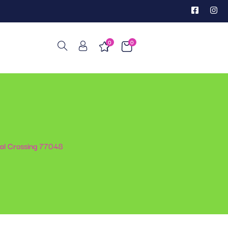
0
0
mal Crossing 77048