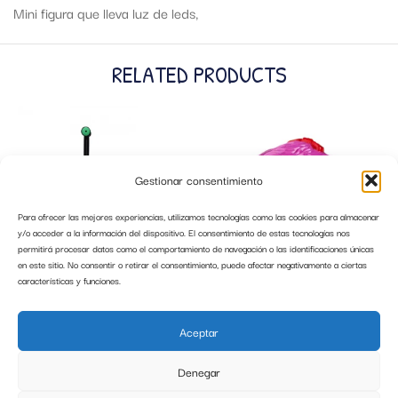
Mini figura que lleva luz de leds,
RELATED PRODUCTS
Gestionar consentimiento
Para ofrecer las mejores experiencias, utilizamos tecnologías como las cookies para almacenar
y/o acceder a la información del dispositivo. El consentimiento de estas tecnologías nos
permitirá procesar datos como el comportamiento de navegación o las identificaciones únicas
en este sitio. No consentir o retirar el consentimiento, puede afectar negativamente a ciertas
características y funciones.
PATINETE INFANTIL KETTLER KWIZZY
CASCO CONEJITA ROSA
COLOR VERDE
Aceptar
39,99
€
19,99
€
Denegar
AÑADIR AL CARRITO
AÑADIR AL CARRITO