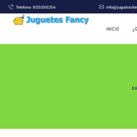
Telefono: 605398354
info@juguetesfa
INICIO
¿
Ini