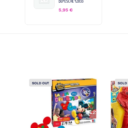
DEPESCHE 12833
5,95
€
SOLD OUT
SOLD