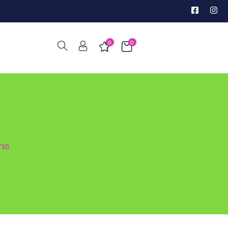
0
0
716