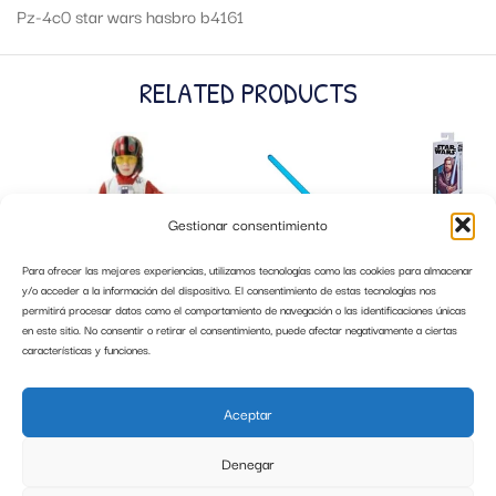
Pz-4c0 star wars hasbro b4161
RELATED PRODUCTS
Gestionar consentimiento
Para ofrecer las mejores experiencias, utilizamos tecnologías como las cookies para almacenar
y/o acceder a la información del dispositivo. El consentimiento de estas tecnologías nos
permitirá procesar datos como el comportamiento de navegación o las identificaciones únicas
en este sitio. No consentir o retirar el consentimiento, puede afectar negativamente a ciertas
características y funciones.
DISFRAZ HERO BATTLER EP7 TALLA M
SABLE OBI-WAN KENOBI STAR WARS
RUBIES 620264-M
HASBRO
Aceptar
29,95
€
28,99
€
Denegar
AÑADIR AL CARRITO
AÑADIR AL CARRITO