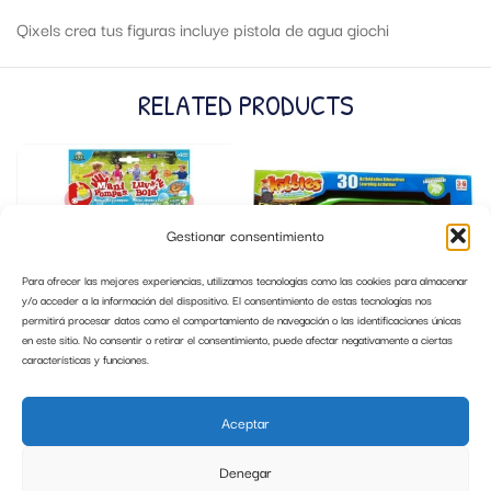
Qixels crea tus figuras incluye pistola de agua giochi
RELATED PRODUCTS
Gestionar consentimiento
Para ofrecer las mejores experiencias, utilizamos tecnologías como las cookies para almacenar
y/o acceder a la información del dispositivo. El consentimiento de estas tecnologías nos
permitirá procesar datos como el comportamiento de navegación o las identificaciones únicas
en este sitio. No consentir o retirar el consentimiento, puede afectar negativamente a ciertas
características y funciones.
MANI POMPAS MONO GIOCHI
PIZARRA INTERACTIVA GORMITI
GIOCHI
Aceptar
5,99
€
10,00
€
Denegar
AÑADIR AL CARRITO
AÑADIR AL CARRITO