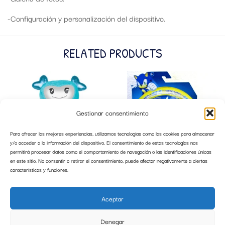
-Configuración y personalización del dispositivo.
RELATED PRODUCTS
Gestionar consentimiento
Para ofrecer las mejores experiencias, utilizamos tecnologías como las cookies para almacenar
y/o acceder a la información del dispositivo. El consentimiento de estas tecnologías nos
permitirá procesar datos como el comportamiento de navegación o las identificaciones únicas
en este sitio. No consentir o retirar el consentimiento, puede afectar negativamente a ciertas
características y funciones.
BRIGHTLINGS AZUL BIZAK
SONIC FIGURA 10 CM SONIC JAKKS
Aceptar
51,95
€
15,95
€
Denegar