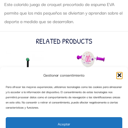
Este colorido juego de croquet precortado de espuma EVA
permite que los más pequeños se diviertan y aprendan sobre el
deporte a medida que se desarrollan.
RELATED PRODUCTS
Gestionar consentimiento
Para ofrecer las mejores experiencias, utilizamos tecnologías como las cookies para almacenar
y/o acceder a la información del dispositivo. El consentimiento de estas tecnologías nos
permitirá procesar datos como el comportamiento de navegación o las identificaciones únicas
en este sitio. No consentir o retirar el consentimiento, puede afectar negativamente a ciertas
características y funciones.
PATINETE INFANTIL KETTLER KWIZZY
PATINETE 3 RUEDAS LED FUNBEE
COLOR VERDE
ROSA
Aceptar
39,99
€
29,99
€