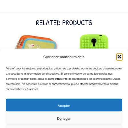
RELATED PRODUCTS
Gestionar consentimiento
Para ofrecer las mejores experiencias, utilizamos tecnologías como las cookies para almacenar
y/o acceder a la información del dispositivo. El consentimiento de estas tecnologías nos
permitirá procesar datos como el comportamiento de navegación o las identificaciones únicas
en este sitio. No consentir o retirar el consentimiento, puede afectar negativamente a ciertas
características y funciones.
ESTUCHE DOBLE BOB ESPONJA
FUNDA PIXELBAGS SAMSUNG S4
PISTACHO IMPORT
Aceptar
14,99
€
16,99
€
Denegar
AÑADIR AL CARRITO
AÑADIR AL CARRITO