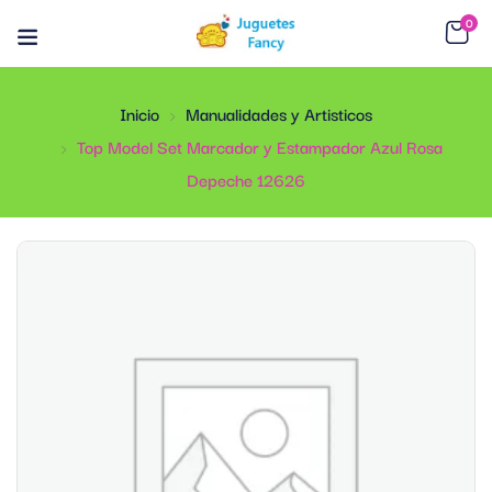
0
Inicio
Manualidades y Artisticos
Top Model Set Marcador y Estampador Azul Rosa
Depeche 12626