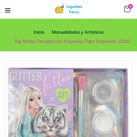
0
Inicio
Manualidades y Artisticos
Top Model Tatuajes con Purpurina Tigre Depesche 12518