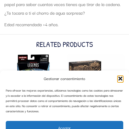
papel para saber cuantas veces tienes que tirar de la cadena.
¿Te tocara a ti el chorro de agua sorpresa?
Edad recomendada +4 años.
RELATED PRODUCTS
Gestionar consentimiento
Para ofrecer las mejores experiencias, utilizamos tecnologías como las cookies para almacenar
y/o acceder a la información del dispositivo. El consentimiento de estas tecnologías nos
permitirá procesar datos como el comportamiento de navegación o las identificaciones únicas
en este sitio. No consentir o retirar el consentimiento, puede afectar negativamente a ciertas
características y funciones.
FORMA ASTRAL DR. STRANGE LEGENS
TRANSFORMERS DK-3 BREAKER
HASBRO F0370
HASBRO F3073
Aceptar