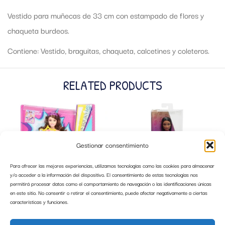
Vestido para muñecas de 33 cm con estampado de flores y
chaqueta burdeos.
Contiene: Vestido, braguitas, chaqueta, calcetines y coleteros.
RELATED PRODUCTS
Gestionar consentimiento
Para ofrecer las mejores experiencias, utilizamos tecnologías como las cookies para almacenar
y/o acceder a la información del dispositivo. El consentimiento de estas tecnologías nos
permitirá procesar datos como el comportamiento de navegación o las identificaciones únicas
en este sitio. No consentir o retirar el consentimiento, puede afectar negativamente a ciertas
características y funciones.
AMIGA SUPERPRINCESA BARBIE
BARBIE FASHIONISTA 215 TOP
MATTEL CDY62
ESTRELLAS FALDA VOLANTE MATTEL