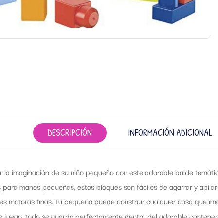
DESCRIPCIÓN
INFORMACIÓN ADICIONAL
r la imaginación de su niño pequeño con este adorable balde temáti
 para manos pequeñas, estos bloques son fáciles de agarrar y apilar, 
es motoras finas. Tu pequeño puede construir cualquier cosa que im
e juego, todo se guarda perfectamente dentro del adorable contene