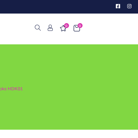
0
0
ocks HDK81