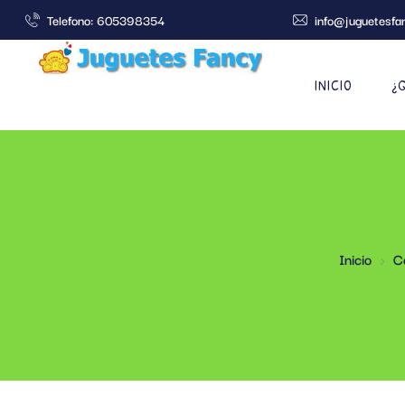
Telefono: 605398354
info@juguetesfa
INICIO
¿
Inicio
C