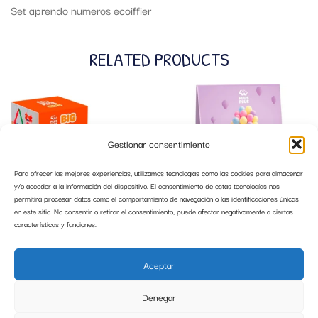
Set aprendo numeros ecoiffier
RELATED PRODUCTS
Gestionar consentimiento
Para ofrecer las mejores experiencias, utilizamos tecnologías como las cookies para almacenar
y/o acceder a la información del dispositivo. El consentimiento de estas tecnologías nos
permitirá procesar datos como el comportamiento de navegación o las identificaciones únicas
en este sitio. No consentir o retirar el consentimiento, puede afectar negativamente a ciertas
características y funciones.
CUBO 100 PCS COLOR NEON PLUS
MINI BOLSA 300 PCS PASTEL PLUS
PLUS BIG LUDILO 3411
PLUS LUDILO 3352
Aceptar
26,99
€
14,99
€
Denegar
AÑADIR AL CARRITO
AÑADIR AL CARRITO