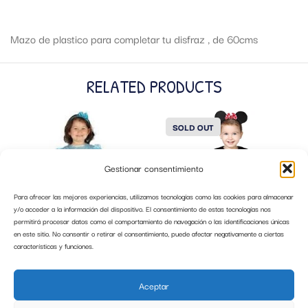
Mazo de plastico para completar tu disfraz , de 60cms
RELATED PRODUCTS
SOLD OUT
Gestionar consentimiento
Para ofrecer las mejores experiencias, utilizamos tecnologías como las cookies para almacenar
y/o acceder a la información del dispositivo. El consentimiento de estas tecnologías nos
permitirá procesar datos como el comportamiento de navegación o las identificaciones únicas
en este sitio. No consentir o retirar el consentimiento, puede afectar negativamente a ciertas
características y funciones.
DISFRAZ PRINCESA AZUL 1-2 AÑOS
DISFRAZ RATONCITA TALLA 18-24
GUIRCA
MESES GUIRCA 87603
Aceptar
15,99
€
19,99
€