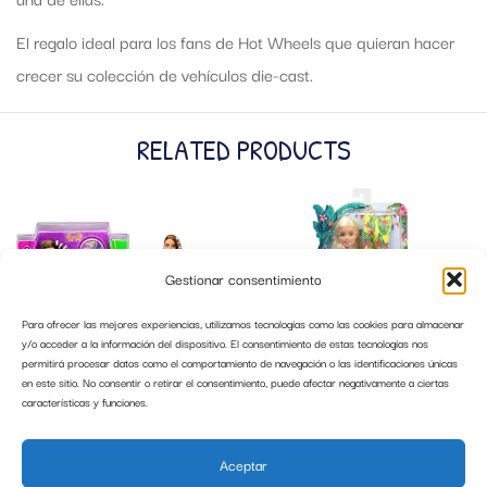
El regalo ideal para los fans de Hot Wheels que quieran hacer
crecer su colección de vehículos die-cast.
RELATED PRODUCTS
Gestionar consentimiento
Para ofrecer las mejores experiencias, utilizamos tecnologías como las cookies para almacenar
y/o acceder a la información del dispositivo. El consentimiento de estas tecnologías nos
permitirá procesar datos como el comportamiento de navegación o las identificaciones únicas
en este sitio. No consentir o retirar el consentimiento, puede afectar negativamente a ciertas
características y funciones.
BARBIE EXTRA 9 VESTIDO ARCOIRS
BARBIE CON MALETA Y ACCESORIOS
MATTEL GYJ78
MATTEL GRT87
Aceptar
29,99
€
17,99
€