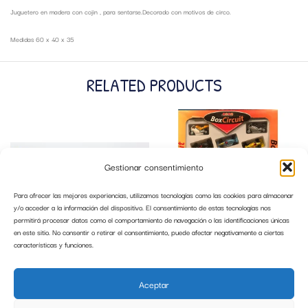
Juguetero en madera con cojin , para sentarse.Decorado con motivos de circo.
Medidas 60 x 40 x 35
RELATED PRODUCTS
Gestionar consentimiento
Para ofrecer las mejores experiencias, utilizamos tecnologías como las cookies para almacenar
y/o acceder a la información del dispositivo. El consentimiento de estas tecnologías nos
permitirá procesar datos como el comportamiento de navegación o las identificaciones únicas
en este sitio. No consentir o retirar el consentimiento, puede afectar negativamente a ciertas
características y funciones.
COCHE HAPPY CITRÖEN 2CV
SET BOS CIRCUITO GUISVAL
MULTICOLOR ESCALA 1:43
Aceptar
9,99
€
14,99
€