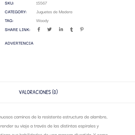
SKU:
15567
CATEGORY:
Juguetes de Madera
TAG:
Woody
SHARE LINK:
ADVERTENCIA
VALORACIONES (0)
inuosos caminos de la resistente estructura de alambre,
nder su viaje a través de las distintas espirales y
ractican sus habilidades de una manera divertida. Y como