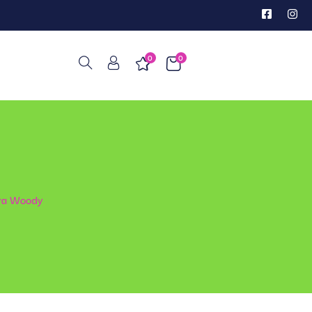
0
0
era Woody