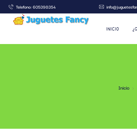
Telefono: 605398354
info@juguetesfa
INICIO
¿
Inicio