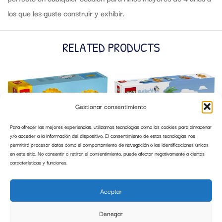
los que les guste construir y exhibir.
RELATED PRODUCTS
Gestionar consentimiento
Para ofrecer las mejores experiencias, utilizamos tecnologías como las cookies para almacenar
y/o acceder a la información del dispositivo. El consentimiento de estas tecnologías nos
permitirá procesar datos como el comportamiento de navegación o las identificaciones únicas
en este sitio. No consentir o retirar el consentimiento, puede afectar negativamente a ciertas
características y funciones.
LEGO 40524 GIRASOLES LEGO
LEGO BLUEY – EXCURSIÓN FAMILIAR
BOTANICALS
A LA PLAYA DE BLUEY – 11202
Aceptar
14,99
€
29,99
€
Denegar
AÑADIR AL CARRITO
AÑADIR AL CARRITO