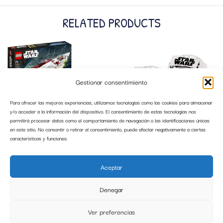
RELATED PRODUCTS
Gestionar consentimiento
Para ofrecer las mejores experiencias, utilizamos tecnologías como las cookies para almacenar
y/o acceder a la información del dispositivo. El consentimiento de estas tecnologías nos
permitirá procesar datos como el comportamiento de navegación o las identificaciones únicas
en este sitio. No consentir o retirar el consentimiento, puede afectar negativamente a ciertas
características y funciones.
CAZA ESTELAR JEDI DE OBI WAN LEGO
PROTECCIONES RODILLERAS Y
75333
CODERAS STAR WARS MONDO
Aceptar
34,99
€
9,99
€
Denegar
AÑADIR AL CARRITO
AÑADIR AL CARRITO
Ver preferencias