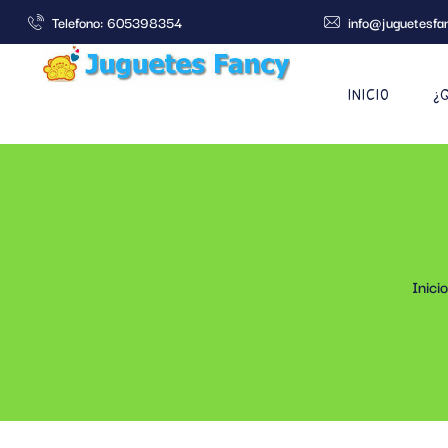
Telefono: 605398354
info@juguetesfa
INICIO
¿
Inicio