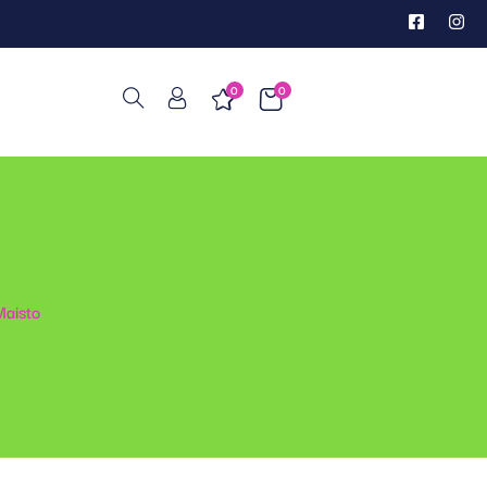
0
0
aisto