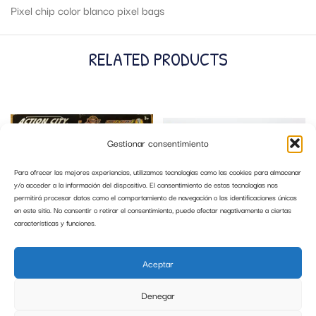
Pixel chip color blanco pixel bags
RELATED PRODUCTS
Gestionar consentimiento
Para ofrecer las mejores experiencias, utilizamos tecnologías como las cookies para almacenar
y/o acceder a la información del dispositivo. El consentimiento de estas tecnologías nos
permitirá procesar datos como el comportamiento de navegación o las identificaciones únicas
en este sitio. No consentir o retirar el consentimiento, puede afectar negativamente a ciertas
características y funciones.
ESTACION DE POLICIA ACTION CITY 2
COCHE HAPPY CITRÖEN 2CV
VEHICULOS BOYS TOYS
MULTICOLOR ESCALA 1:43
Aceptar
29,99
€
9,99
€
Denegar
AÑADIR AL CARRITO
AÑADIR AL CARRITO